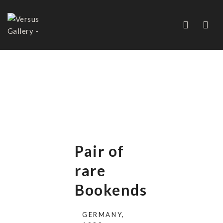
PAIR OF RARE BOOKENDS
Pair of
rare
Bookends
GERMANY,