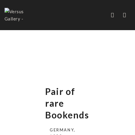
PAIR OF RARE BOOKENDS
Pair of
rare
Bookends
GERMANY,