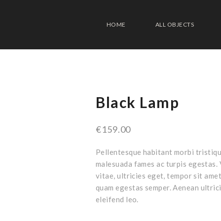
HOME
ALL OBJECTS
Black Lamp
€
159.00
Pellentesque habitant morbi tristiqu
malesuada fames ac turpis egestas. 
vitae, ultricies eget, tempor sit ame
quam egestas semper. Aenean ultrici
eleifend leo.