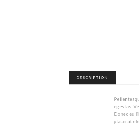
DESCRIPTION
Pellentesqu
egestas. Ve
Donec eu li
placerat el