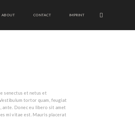
ABOUT
CONTACT
IMPRINT
e senectus et netus et
Vestibulum tortor quam, feugiat
t, ante. Donec eu libero sit amet
es mi vitae est. Mauris placerat